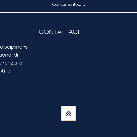
Caricamento...
...
CONTATTACI
isciplinare
ione di
erienza e
ti e