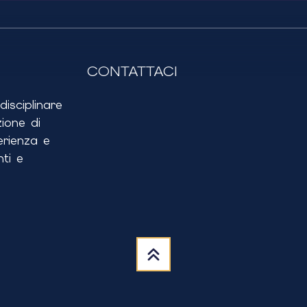
CONTATTACI
isciplinare
ione di
erienza e
ti e